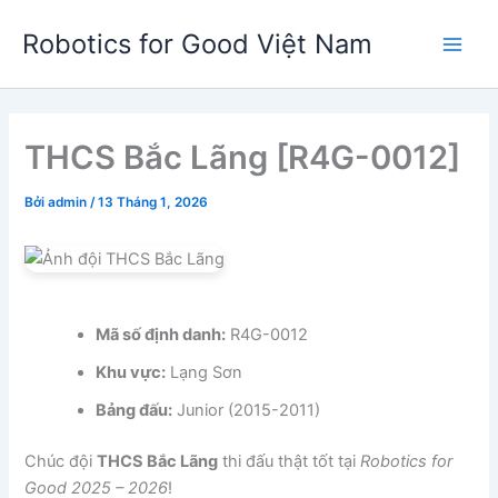
Nhảy
Robotics for Good Việt Nam
tới
Main
nội
dung
Men
THCS Bắc Lãng [R4G-0012]
Bởi
admin
/
13 Tháng 1, 2026
Mã số định danh:
R4G-0012
Khu vực:
Lạng Sơn
Bảng đấu:
Junior (2015-2011)
Chúc đội
THCS Bắc Lãng
thi đấu thật tốt tại
Robotics for
Good 2025 – 2026
!