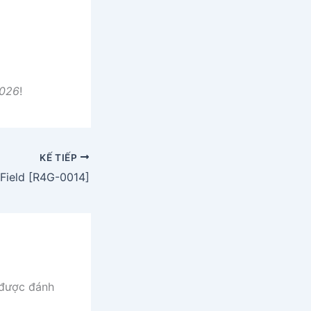
2026
!
KẾ TIẾP
 Field [R4G-0014]
 được đánh