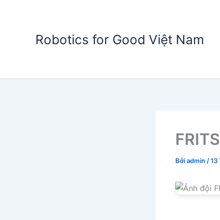
Nhảy
tới
nội
Robotics for Good Việt Nam
dung
FRIT
Bởi
admin
/
13