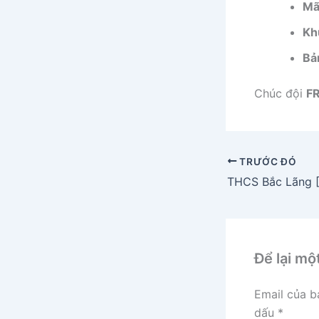
Mã
Kh
Bả
Chúc đội
F
TRƯỚC ĐÓ
THCS Bắc Lãng
Để lại mộ
Email của b
dấu
*