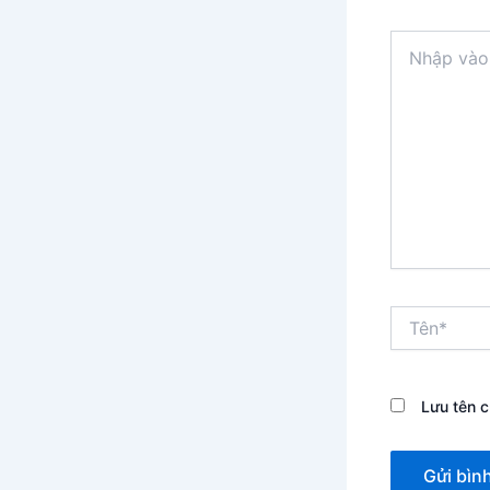
Nhập
vào
đây...
Tên*
Lưu tên c