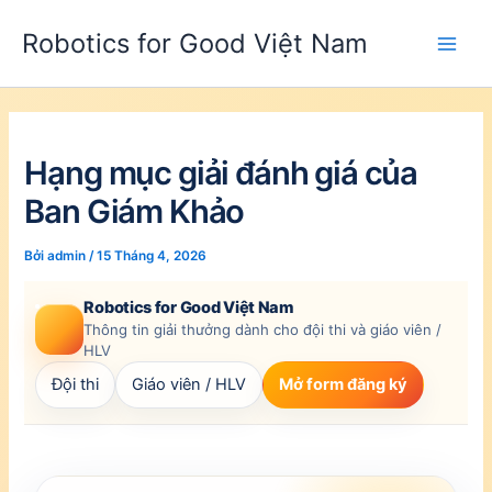
Nhảy
tới
Robotics for Good Việt Nam
nội
Main
dung
Men
Hạng mục giải đánh giá của
Ban Giám Khảo
Bởi
admin
/
15 Tháng 4, 2026
Robotics for Good Việt Nam
Thông tin giải thưởng dành cho đội thi và giáo viên /
HLV
Đội thi
Giáo viên / HLV
Mở form đăng ký