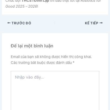
Chúc đội
THCS I Đình Lập
thi đấu thật tốt tại
Robotics for
Good 2025 – 2026
!
TRƯỚC ĐÓ
KẾ TIẾP
Để lại một bình luận
Email của bạn sẽ không được hiển thị công khai.
Các trường bắt buộc được đánh dấu
*
Nhập
vào
đây...