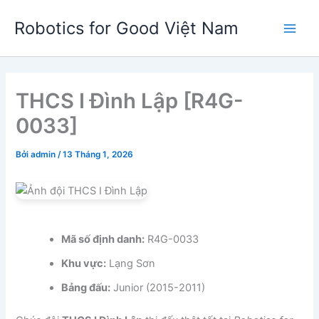
Nhảy
Robotics for Good Việt Nam
tới
Main
nội
dung
Men
THCS I Đình Lập [R4G-
0033]
Bởi
admin
/
13 Tháng 1, 2026
Mã số định danh:
R4G-0033
Khu vực:
Lạng Sơn
Bảng đấu:
Junior (2015-2011)