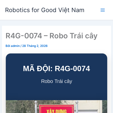
Nhảy
Robotics for Good Việt Nam
tới
Main
nội
dung
Men
R4G-0074 – Robo Trái cây
Bởi
admin
/
28 Tháng 2, 2026
MÃ ĐỘI: R4G-0074
Robo Trái cây