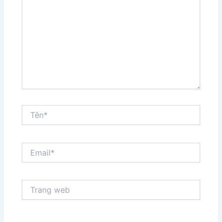
đây...
Tên*
Email*
Trang
web