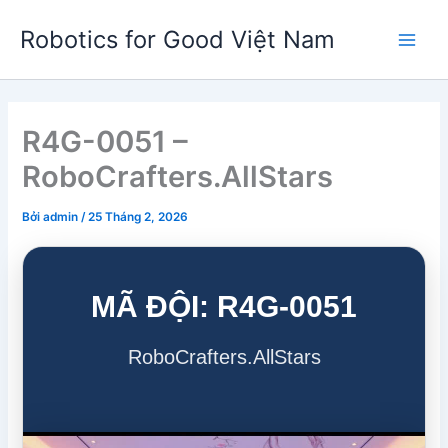
Nhảy
Robotics for Good Việt Nam
tới
Main
nội
dung
Men
R4G-0051 –
RoboCrafters.AllStars
Bởi
admin
/
25 Tháng 2, 2026
MÃ ĐỘI: R4G-0051
RoboCrafters.AllStars