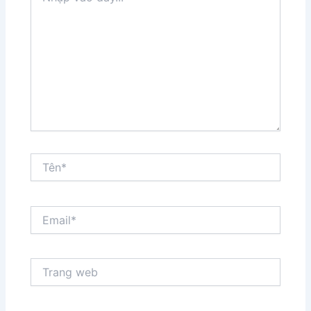
đây...
Tên*
Email*
Trang
web