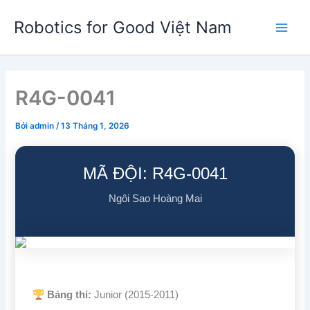
Nhảy
Robotics for Good Việt Nam
tới
Main
nội
dung
Men
R4G-0041
Bởi
admin
/
13 Tháng 1, 2026
MÃ ĐỘI: R4G-0041
Ngôi Sao Hoàng Mai
Bảng thi:
Junior (2015-2011)