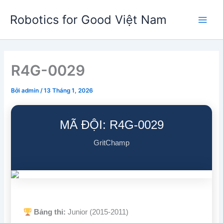
Nhảy
Robotics for Good Việt Nam
tới
Main
nội
dung
Men
R4G-0029
Bởi
admin
/
13 Tháng 1, 2026
MÃ ĐỘI: R4G-0029
GritChamp
Bảng thi:
Junior (2015-2011)