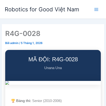
Nhảy
Robotics for Good Việt Nam
tới
Main
nội
dung
Men
R4G-0028
Bởi
admin
/
5 Tháng 1, 2026
MÃ ĐỘI: R4G-0028
Unana Una
Bảng thi:
Senior (2010-2006)