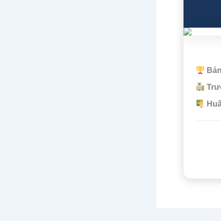
Bảng
Trư
Huấ