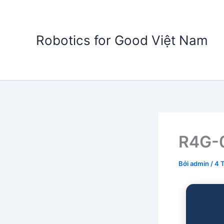
Nhảy
tới
nội
Robotics for Good Việt Nam
dung
R4G-
Bởi
admin
/
4 