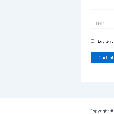
Tên*
Lưu tên c
Copyright ©