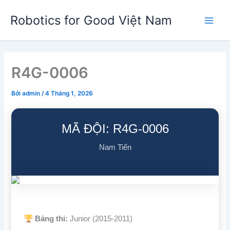
Nhảy
Robotics for Good Việt Nam
tới
Main
nội
dung
Men
R4G-0006
Bởi
admin
/
4 Tháng 1, 2026
MÃ ĐỘI: R4G-0006
Nam Tiến
Bảng thi:
Junior (2015-2011)