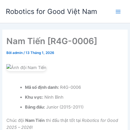
Nhảy
Robotics for Good Việt Nam
tới
Main
nội
dung
Men
Nam Tiến [R4G-0006]
Bởi
admin
/
13 Tháng 1, 2026
Mã số định danh:
R4G-0006
Khu vực:
Ninh Bình
Bảng đấu:
Junior (2015-2011)
Chúc đội
Nam Tiến
thi đấu thật tốt tại
Robotics for Good
2025 – 2026
!