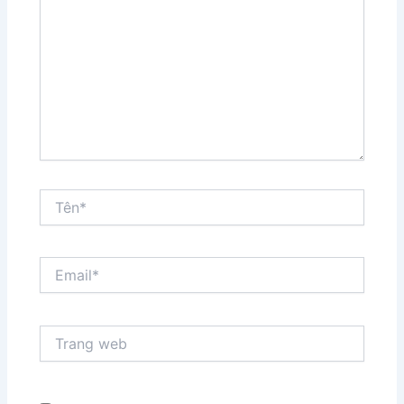
đây...
Tên*
Email*
Trang
web