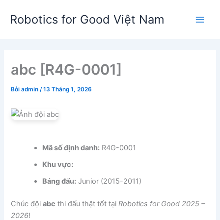
Nhảy
Robotics for Good Việt Nam
tới
Main
nội
dung
Men
abc [R4G-0001]
Bởi
admin
/
13 Tháng 1, 2026
Mã số định danh:
R4G-0001
Khu vực:
Bảng đấu:
Junior (2015-2011)
Chúc đội
abc
thi đấu thật tốt tại
Robotics for Good 2025 –
2026
!